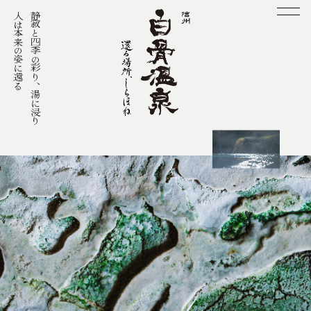
人は本来の姿に還る
静寂と四季の彩り、湯に浸り
メ
ニ
ュ
ー