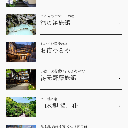
こころ溶かす山里の宿
泡の湯旅館
心なごむ渓流の宿
お宿つるや
小説「大菩薩峠」ゆかりの宿
湯元齋藤旅館
つり橋の宿
山水観 湯川荘
光る風 流れる雲 くつろぎの宿