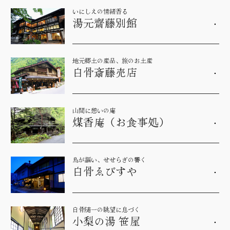
いにしえの情緒香る
湯元齋藤別館
地元郷土の産品、旅のお土産
白骨斎藤売店
山間に憩いの庵
煤香庵（お食事処）
鳥が謳い、せせらぎの響く
白骨ゑびすや
白骨随一の眺望に息づく
小梨の湯 笹屋