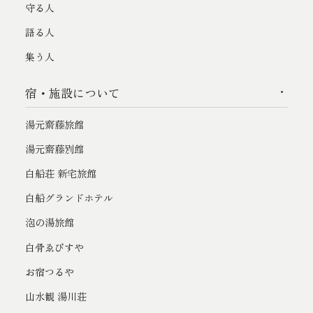
守る人
語る人
集う人
宿・施設について
湯元齋藤旅館
湯元齋藤別館
白船荘 新宅旅館
白船グランドホテル
泡の湯旅館
白骨ゑびすや
お宿つるや
山水観 湯川荘