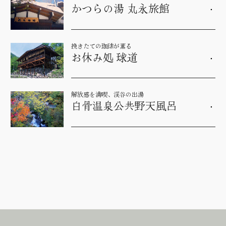
かつらの湯 丸永旅館
挽きたての珈琲が薫る
お休み処 球道
解放感を満喫、渓谷の出湯
白骨温泉公共野天風呂